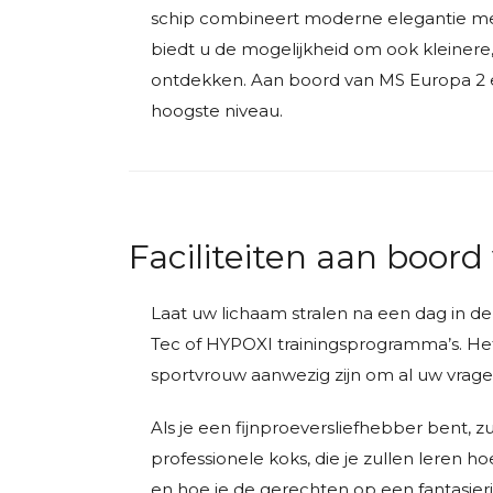
schip combineert moderne elegantie met 
biedt u de mogelijkheid om ook kleinere,
ontdekken. Aan boord van MS Europa 2 e
hoogste niveau.
Faciliteiten aan boor
Laat uw lichaam stralen na een dag in de
Tec of HYPOXI trainingsprogramma’s. Het 
sportvrouw aanwezig zijn om al uw vrag
Als je een fijnproeversliefhebber bent, 
professionele koks, die je zullen leren h
en hoe je de gerechten op een fantasier