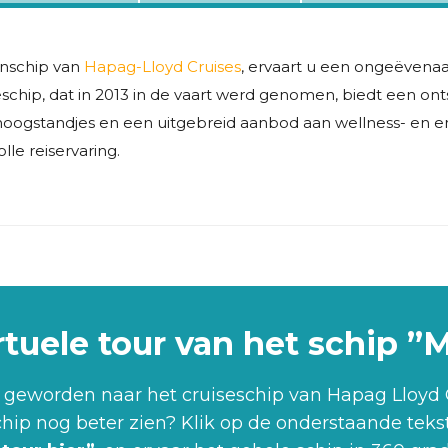
enschip van
Hapag-Lloyd Cruises
, ervaart u een ongeëvena
seschip, dat in 2013 in de vaart werd genomen, biedt een o
e hoogstandjes en een uitgebreid aanbod aan wellness- en en
lle reiservaring.
irtuele tour van het schip 
 geworden naar het cruiseschip van Hapag Lloyd
schip nog beter zien? Klik op de onderstaande teks