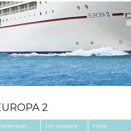
 EUROPA 2
Dekkenplan
Hut categorie
Foto's