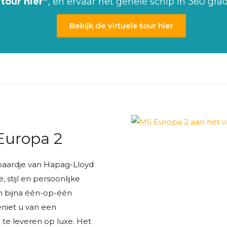
tour hier”
, en ervaar het gehele schip in 360 gra
Bekijk de virtuele tour hier
Europa 2
paardje van Hapag-Lloyd
, stijl en persoonlijke
n bijna één-op-één
niet u van een
 te leveren op luxe. Het