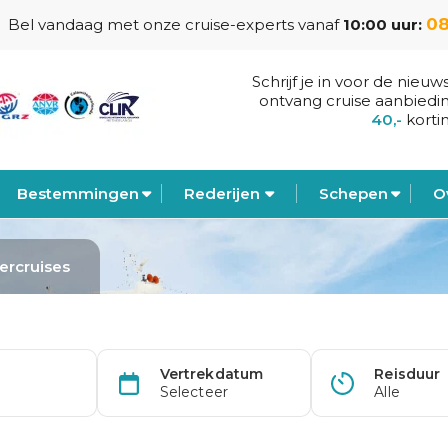
08
Bel vandaag met onze cruise-experts vanaf
10:00 uur:
Schrijf je in voor de nieuw
ontvang cruise aanbiedi
40,-
korti
Bestemmingen
Rederijen
Schepen
O