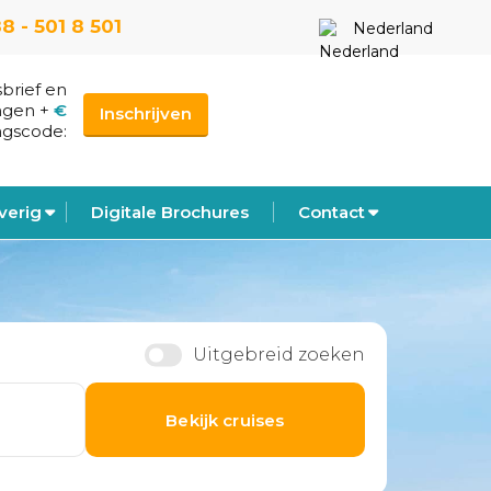
8 - 501 8 501
Nederland
sbrief en
ngen
+
€
Inschrijven
ngscode:
verig
Digitale Brochures
Contact