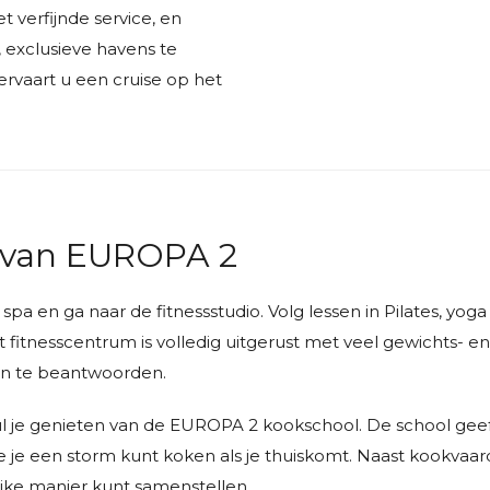
verfijnde service, en
 exclusieve havens te
rvaart u een cruise op het
d van EUROPA 2
 spa en ga naar de fitnessstudio. Volg lessen in Pilates, y
fitnesscentrum is volledig uitgerust met veel gewichts- en 
en te beantwoorden.
zul je genieten van de EUROPA 2 kookschool. De school geeft
oe je een storm kunt koken als je thuiskomt. Naast kookvaar
ijke manier kunt samenstellen.