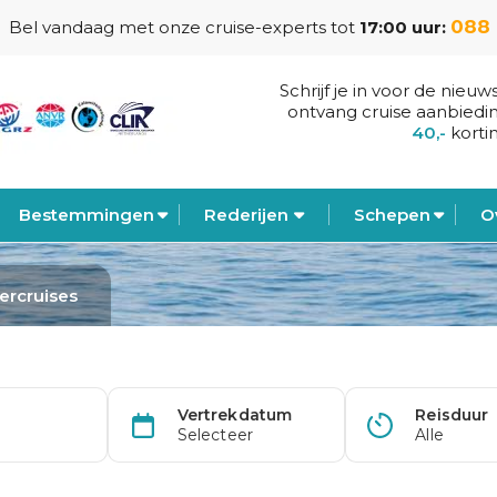
088 
Bel vandaag met onze cruise-experts tot
17:00 uur:
Schrijf je in voor de nieuw
ontvang cruise aanbiedi
40,-
korti
Bestemmingen
Rederijen
Schepen
O