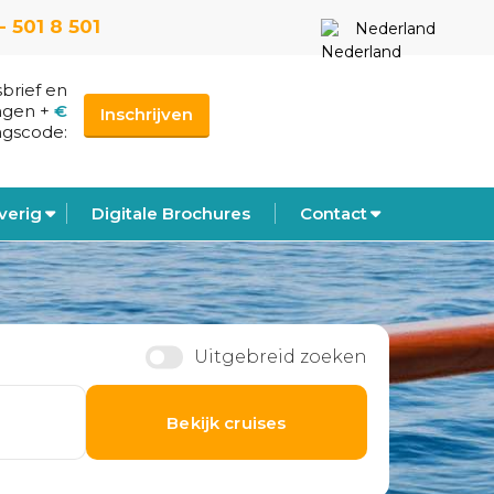
- 501 8 501
Nederland
sbrief en
ngen
+
€
Inschrijven
ngscode:
verig
Digitale Brochures
Contact