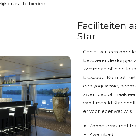
jk cruise te bieden.
Faciliteiten
Star
Geniet van een onbele
betoverende dorpjes v
zwembad of in de loun
bioscoop. Kom tot rust
een yogasessie, neem d
zwembad of maak een 
van Emerald Star hoef
er voor ieder wat wils!
Zonneterras met lig
Zwembad