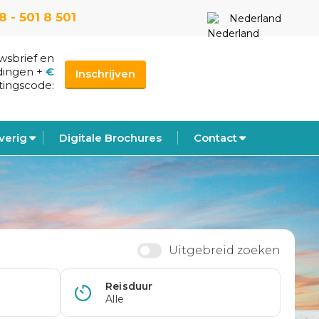
8 - 501 8 501
Nederland
uwsbrief en
dingen
+
€
Inschrijven
tingscode:
verig
Digitale Brochures
Contact