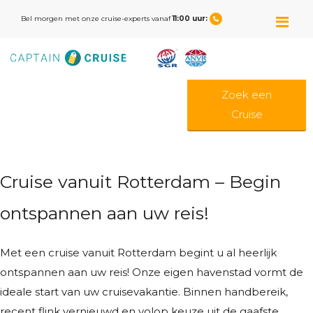
M
Bel morgen met onze cruise-experts vanaf
11:00 uur:
Zoek een
Cruise
Cruise vanuit Rotterdam – Begin
ontspannen aan uw reis!
Met een cruise vanuit Rotterdam begint u al heerlijk
ontspannen aan uw reis! Onze eigen havenstad vormt de
ideale start van uw cruisevakantie. Binnen handbereik,
recent flink vernieuwd en volop keuze uit de gaafste