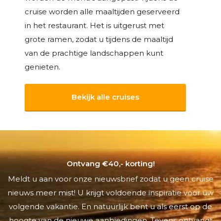
cruise worden alle maaltijden geserveerd
in het restaurant. Het is uitgerust met
grote ramen, zodat u tijdens de maaltijd
van de prachtige landschappen kunt
genieten.
Bekijk alle cruises
Ontvang €40,- korting!
Meldt u aan voor onze nieuwsbrief zodat u geen cruise
nieuws meer mist! U krijgt voldoende inspiratie voor uw
volgende vakantie. En natuurlijk bent u als eerst op de
hoogte van de nieuwe aanbiedingen. Tevens ontvangt