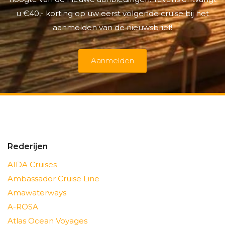
u €40,- korting op uw eerst volgende cruise bij het
aanmelden van de nieuwsbrief!
Aanmelden
Rederijen
AIDA Cruises
Ambassador Cruise Line
Amawaterways
A-ROSA
Atlas Ocean Voyages