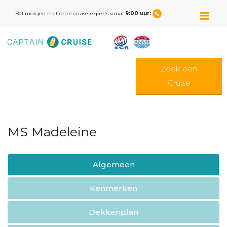
M
Bel morgen met onze cruise-experts vanaf
9:00 uur:
Zoek een
Cruise
MS Madeleine
Algemeen
Kenmerken
Dekkenplan