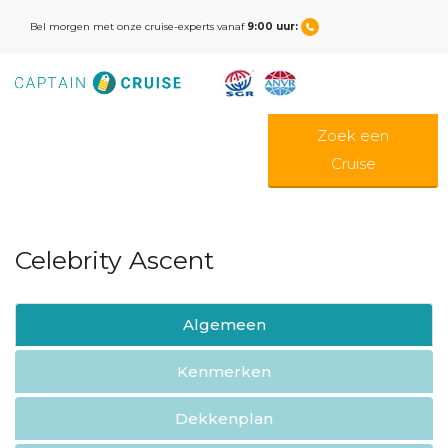
Bel morgen met onze cruise-experts vanaf
9:00 uur:
Zoek een
Cruise
Celebrity Ascent
Algemeen
Kenmerken
Dekkenplan