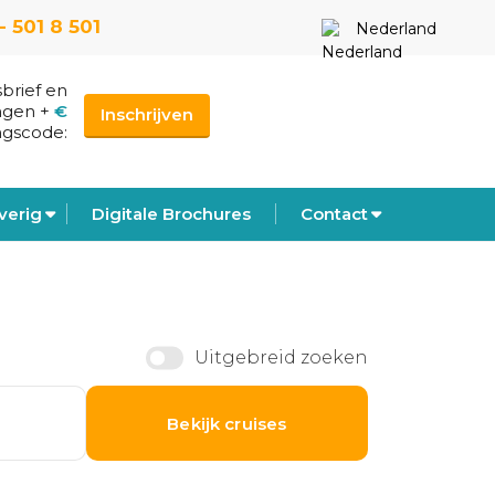
- 501 8 501
Nederland
sbrief en
ngen
+
€
Inschrijven
ngscode:
verig
Digitale Brochures
Contact