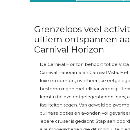
Grenzeloos veel activi
ultiem ontspannen aa
Carnival Horizon
De Carnival Horizon behoort tot de Vista 
Carnival Panorama en Carnival Vista. Het i
luxe en comfort, overheerlijke eetgele
bestemmingen met elkaar verenigt. Terwij
komt u talloze eetgelegenheden, bars, ac
faciliteiten tegen. Van geweldige zwemb
culinaire opties en avonden vol gevarie
iedere cruiser is gedacht. Stap aan boord
alle mogelijkheden die dit schip u te bie