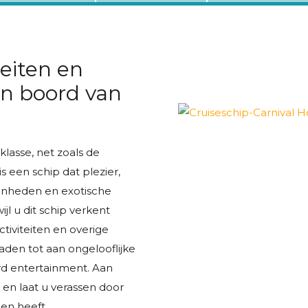
teiten en
n boord van
klasse, net zoals de
s een schip dat plezier,
genheden en exotische
l u dit schip verkent
tiviteiten en overige
aden tot aan ongelooflijke
erd entertainment. Aan
 en laat u verassen door
den heeft.