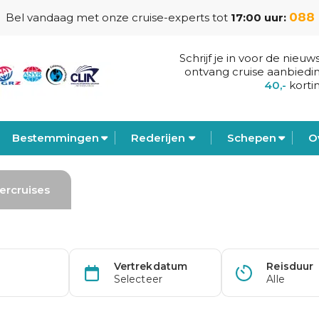
088 
Bel vandaag met onze cruise-experts tot
17:00 uur:
Schrijf je in voor de nieuw
ontvang cruise aanbiedi
40,-
korti
Bestemmingen
Rederijen
Schepen
O