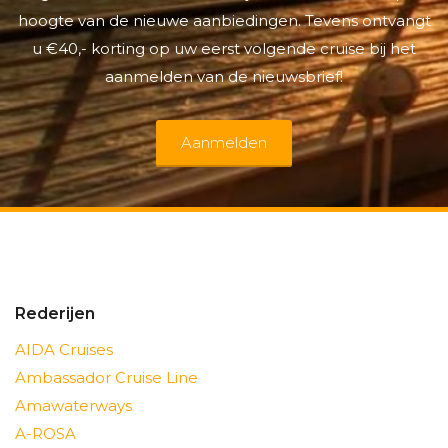
hoogte van de nieuwe aanbiedingen. Tevens ontvangt
u €40,- korting op uw eerst volgende cruise bij het
aanmelden van de nieuwsbrief!
Aanmelden
Rederijen
AIDA Cruises
Ambassador Cruise Line
Amawaterways
A-ROSA