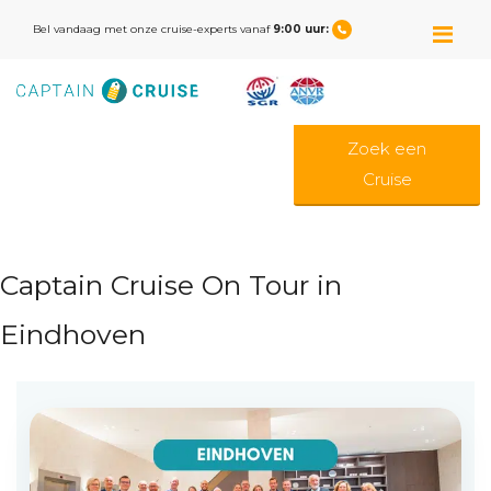
M
Bel vandaag met onze cruise-experts vanaf
9:00 uur:
Zoek een
Cruise
Captain Cruise On Tour in
Eindhoven