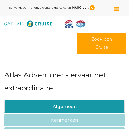
M
Bel vandaag met onze cruise-experts vanaf
09:00 uur:
Zoek een
Cruise
Atlas Adventurer - ervaar het
extraordinaire
Algemeen
Kenmerken