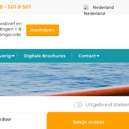
8 - 501 8 501
Nederland
uwsbrief en
dingen
+
€
Inschrijven
tingscode:
verig
Digitale Brochures
Contact