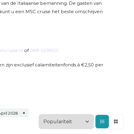
 van de Italiaanse bemanning. De gasten van
 kunt u een MSC cruise het beste omschrijven.
ncruise.nl
of
088-5018501
 zijn exclusief calamiteitenfonds à €2,50 per