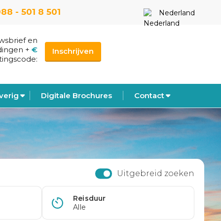
88 - 501 8 501
Nederland
uwsbrief en
dingen
+
€
Inschrijven
tingscode:
verig
Digitale Brochures
Contact